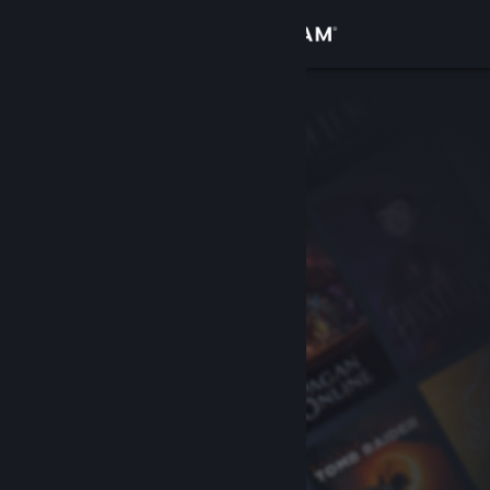
Iniciar sesión
Tienda
Comunidad
Acerca de
Soporte
Cambiar idioma
Obtener la aplicación de Steam Mobile
Ver versión clásica