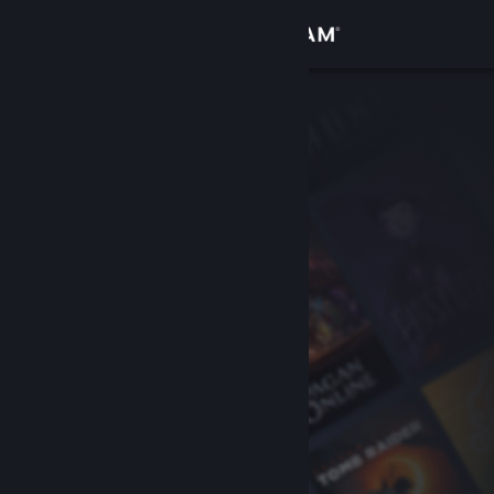
Iniciar sesión
Tienda
Comunidad
Acerca de
Soporte
Cambiar idioma
Obtener la aplicación de Steam Mobile
Ver versión clásica