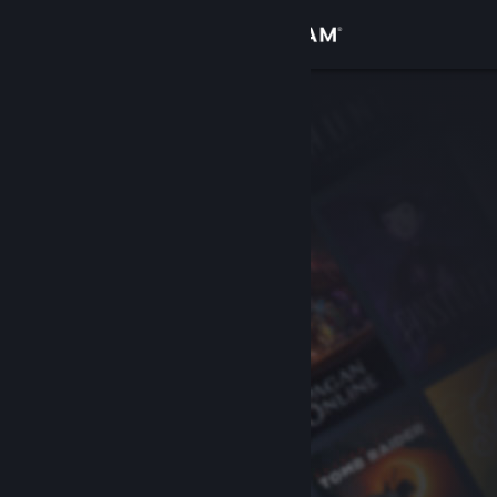
Iniciar sesión
Tienda
Comunidad
Acerca de
Soporte
Cambiar idioma
Obtener la aplicación de Steam Mobile
Ver versión clásica