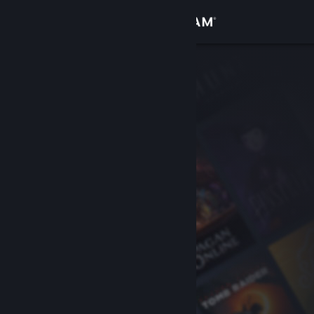
Iniciar sesión
Tienda
Comunidad
Acerca de
Soporte
Cambiar idioma
Obtener la aplicación de Steam Mobile
Ver versión clásica