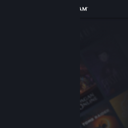
Iniciar sesión
Tienda
Comunidad
Acerca de
Soporte
Cambiar idioma
Obtener la aplicación de Steam Mobile
Ver versión clásica