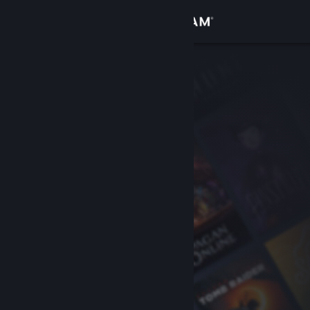
Iniciar sesión
Tienda
Comunidad
Acerca de
Soporte
Cambiar idioma
Obtener la aplicación de Steam Mobile
Ver versión clásica