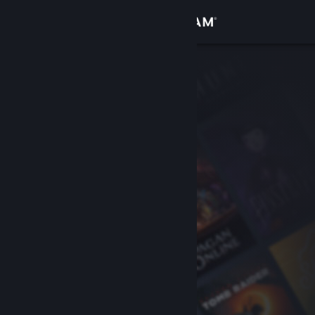
Iniciar sesión
Tienda
Comunidad
Acerca de
Soporte
Cambiar idioma
Obtener la aplicación de Steam Mobile
Ver versión clásica