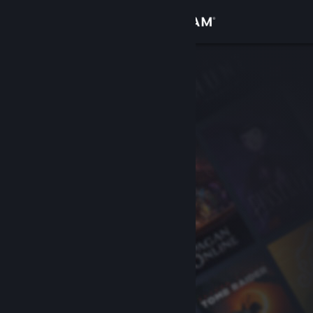
Iniciar sesión
Tienda
Comunidad
Acerca de
Soporte
Cambiar idioma
Obtener la aplicación de Steam Mobile
Ver versión clásica