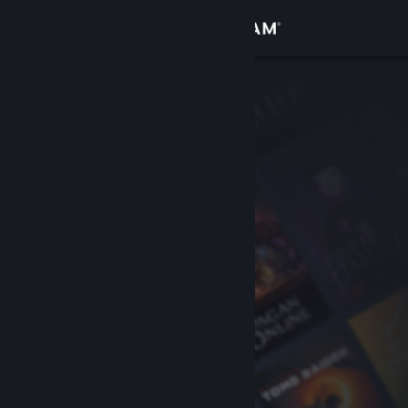
Iniciar sesión
Tienda
Comunidad
Acerca de
Soporte
Cambiar idioma
Obtener la aplicación de Steam Mobile
Ver versión clásica