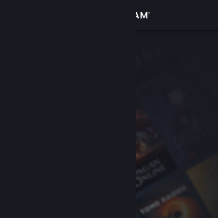
Iniciar sesión
Tienda
Comunidad
Acerca de
Soporte
Cambiar idioma
Obtener la aplicación de Steam Mobile
Ver versión clásica