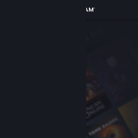
Iniciar sesión
Tienda
Comunidad
Acerca de
Soporte
Cambiar idioma
Obtener la aplicación de Steam Mobile
Ver versión clásica