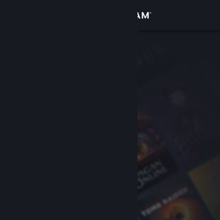
Iniciar sesión
Tienda
Comunidad
Acerca de
Soporte
Cambiar idioma
Obtener la aplicación de Steam Mobile
Ver versión clásica