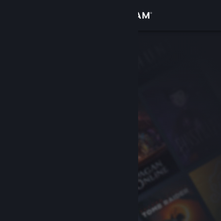
Iniciar sesión
Tienda
Comunidad
Acerca de
Soporte
Cambiar idioma
Obtener la aplicación de Steam Mobile
Ver versión clásica