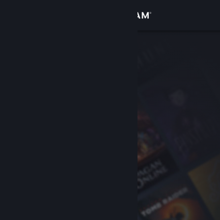
Iniciar sesión
Tienda
Comunidad
Acerca de
Soporte
Cambiar idioma
Obtener la aplicación de Steam Mobile
Ver versión clásica