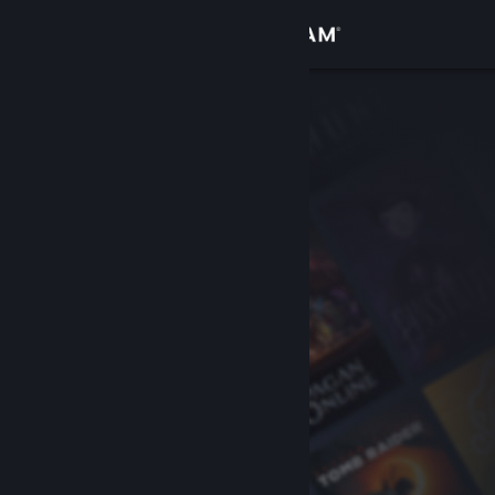
Iniciar sesión
Tienda
Comunidad
Acerca de
Soporte
Cambiar idioma
Obtener la aplicación de Steam Mobile
Ver versión clásica