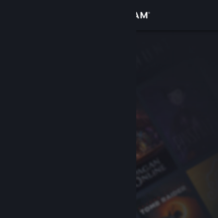
Iniciar sesión
Tienda
Comunidad
Acerca de
Soporte
Cambiar idioma
Obtener la aplicación de Steam Mobile
Ver versión clásica