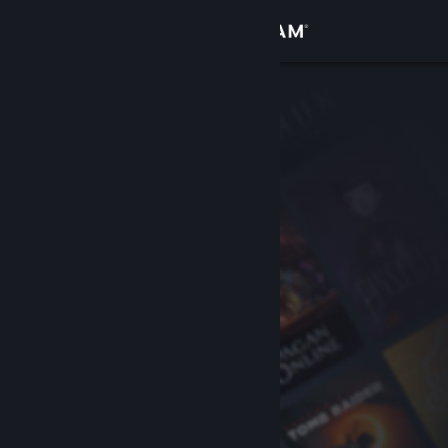
Iniciar sesión
Tienda
Comunidad
Acerca de
Soporte
Cambiar idioma
Obtener la aplicación de Steam Mobile
Ver versión clásica