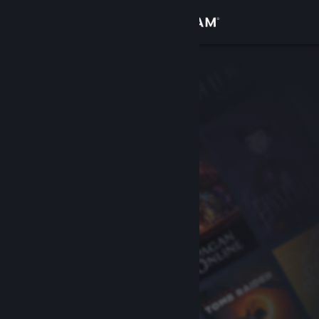
Iniciar sesión
Tienda
Comunidad
Acerca de
Soporte
Cambiar idioma
Obtener la aplicación de Steam Mobile
Ver versión clásica