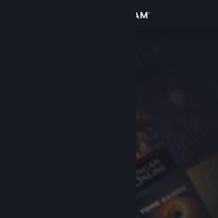
Iniciar sesión
Tienda
Comunidad
Acerca de
Soporte
Cambiar idioma
Obtener la aplicación de Steam Mobile
Ver versión clásica