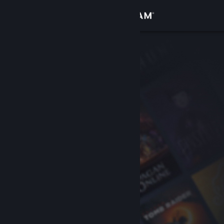
Iniciar sesión
Tienda
Comunidad
Acerca de
Soporte
Cambiar idioma
Obtener la aplicación de Steam Mobile
Ver versión clásica