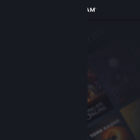
Iniciar sesión
Tienda
Comunidad
Acerca de
Soporte
Cambiar idioma
Obtener la aplicación de Steam Mobile
Ver versión clásica