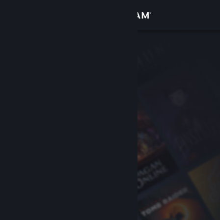
Iniciar sesión
Tienda
Comunidad
Acerca de
Soporte
Cambiar idioma
Obtener la aplicación de Steam Mobile
Ver versión clásica