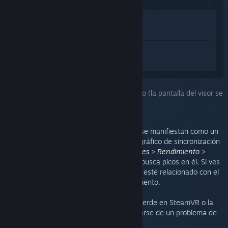
Ver en la tienda
Ver en mi biblioteca
Inicia sesión
para obtener ayuda
personalizada con SteamVR.
Has seleccionado el problema:
Seguimiento (la pantalla del visor se
vuelve gris)
Los problemas de seguimiento a menudo se manifiestan como un
movimiento de deriva o flotación. Abre el gráfico de sincronización
de fotogramas (
SteamVR
>
Configuraciones
>
Rendimiento
>
Mostrar sincronización de fotogramas
) y busca picos en él. Si ves
picos, lo más probable es que el problema esté relacionado con el
rendimiento de la CPU, y no con el seguimiento.
Si el ícono de un dispositivo parpadea en verde en SteamVR o la
pantalla del visor se pone gris, podría tratarse de un problema de
seguimiento.