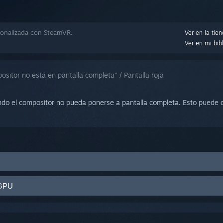
onalizada con SteamVR.
Ver en la tie
Ver en mi bib
ositor no está en pantalla completa" / Pantalla roja
ando el compositor no pueda ponerse a pantalla completa. Esto puede o
Configuraciones > pestaña Desarrollador > Activar modo directo
 GPU
sor no se reconozca como un monitor. Si cierras SteamVR y el visor m
cto, tus controladores pueden no ser compatibles con esta característi
el modo directo no está activado. Cuando el modo directo funciona
s versiones de Nvidia 360.75 y AMD 1.0.3.16 en adelante son compatib
erás contenido de RV.