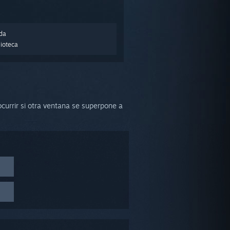
nda
lioteca
currir si otra ventana se superpone a
uestra
ca y
les con