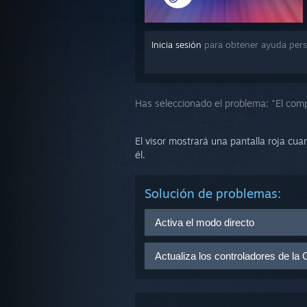
Inicia sesión
para obtener ayuda pers
Has seleccionado el problema:
"El comp
El visor mostrará una pantalla roja cu
él.
Solución de problemas:
Activa el modo directo
Inicia SteamVR y ve a SteamVR > 
Actualiza los controladores de la
El modo directo asegura que el vi
Si no puedes activar el modo dire
tu escritorio, esto significa que 
será necesario actualizarlos. La
correctamente, en el visor solo v