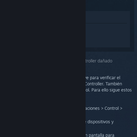
(2015)
Ver en la tienda
Inicia sesión
para obtener ayuda
personalizada con Steam Controller
(2015).
Has seleccionado el problema:
Steam Controller dañado
La herramienta de prueba de entradas sirve para verificar el
funcionamiento de cada botón del Steam Controller. También
comprobará la respuesta háptica del control. Para ello sigue estos
pasos:
En modo Big Picture, entra en Configuraciones > Control >
Configuración del control.
Marca tu Steam Controller en la lista de dispositivos y
selecciona Soporte.
Sigue las instrucciones que aparecen en pantalla para