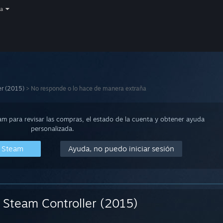
a
er (2015)
>
No responde o lo hace de manera extraña
eam para revisar las compras, el estado de la cuenta y obtener ayuda
personalizada.
n Steam
Ayuda, no puedo iniciar sesión
Steam Controller (2015)