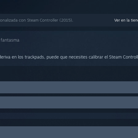
onalizada con Steam Controller (2015).
Ver en la tie
 fantasma
eriva en los trackpads, puede que necesites calibrar el Steam Controll
re.
 que aparece en la esquina superior derecha.
iona "Ajustes del control".
ic en el menú desplegable
Steam
.
 "Controles detectados".
ic en "CALIBRAR".
 escritorio.
arecen en pantalla para completar la calibración.