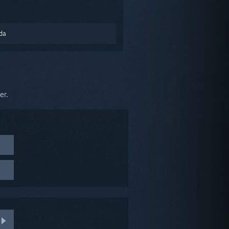
nda
er.