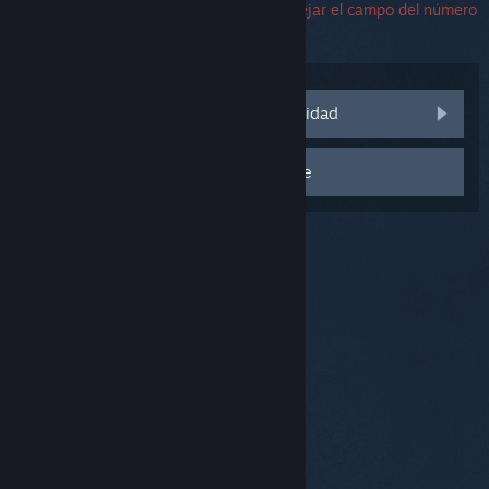
soporte. Si encuentras un error, puedes dejar el campo del número
de serie en blanco.
Visitar las discusiones de la comunidad
Contactar con el equipo de Soporte
© Valve Corporation. Todos los derechos reservados.
Todas las marcas registradas pertenecen a sus
respectivos dueños en EE. UU. y otros países.
Política
de Privacidad
|
Información legal
|
Accesibilidad
|
Acuerdo de Suscriptor a Steam
|
Reembolsos
|
Cookies