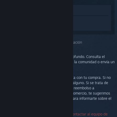
Ver en la tienda
Inicia sesión
para obtener ayuda
personalizada con Steam Link.
Has seleccionado el problema:
Más información
Este problema requiere un análisis más profundo. Consulta el
grupo de discusión para obtener ayuda de la comunidad o envía un
ticket al equipo de soporte.
Nuestra prioridad es que estés satisfecho/a con tu compra. Si no
es así, te invitamos a devolverla sin costo alguno. Si se trata de
una compra de Steam, puedes solicitar un reembolso a
continuación. Si lo has comprado en otro comercio, te sugerimos
que te pongas en contacto con la tienda para informarte sobre el
proceso de devolución.
No se necesita un número de serie para contactar al equipo de