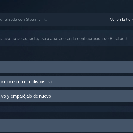
onalizada con Steam Link.
Ver en la tie
sitivo no se conecta, pero aparece en la configuración de Bluetooth
ivo o asegúrate de que esté completamente cargado.
ncione con otro dispositivo
on otra cosa (portátil, teléfono móvil, etc.) y comprueba que funcione
itivo y emparéjalo de nuevo
de entrada (control o mouse con cable), selecciona el dispositivo Blue
uetooth de Steam Link.
 el emparejamiento entre Steam Link y el dispositivo Bluetooth.