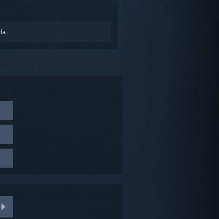
nda
tooth en