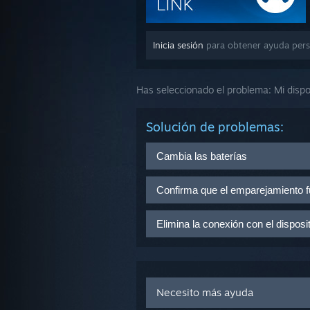
Inicia sesión
para obtener ayuda pers
Has seleccionado el problema:
Mi dispo
Solución de problemas:
Cambia las baterías
Cambia las baterías del disposit
Confirma que el emparejamiento fu
Intenta emparejar el dispositivo c
Elimina la conexión con el dispos
correctamente.
Apaga el dispositivo Bluetooth.
Con cualquier otro dispositivo 
la lista de configuración de Bl
Necesito más ayuda
Pulsa el botón
(X)
para eliminar