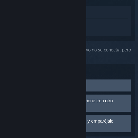
Ver en la tienda
Inicia sesión
para obtener ayuda
personalizada con Steam Link.
Has seleccionado el problema:
Mi dispositivo no se conecta, pero
aparece en la configuración de Bluetooth
Solución de problemas:
Cambia las baterías
Cambia las baterías del dispositivo o asegúrate de que
Confirma que el emparejamiento funcione con otro
esté completamente cargado.
dispositivo
Intenta emparejar el dispositivo con otra cosa (portátil,
Elimina la conexión con el dispositivo y emparéjalo
teléfono móvil, etc.) y comprueba que funcione
de nuevo
correctamente.