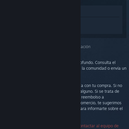
Ver en la tienda
Inicia sesión
para obtener ayuda
personalizada con Steam Link.
Has seleccionado el problema:
Más información
Este problema requiere un análisis más profundo. Consulta el
grupo de discusión para obtener ayuda de la comunidad o envía un
ticket al equipo de soporte.
Nuestra prioridad es que estés satisfecho/a con tu compra. Si no
es así, te invitamos a devolverla sin costo alguno. Si se trata de
una compra de Steam, puedes solicitar un reembolso a
continuación. Si lo has comprado en otro comercio, te sugerimos
que te pongas en contacto con la tienda para informarte sobre el
proceso de devolución.
No se necesita un número de serie para contactar al equipo de