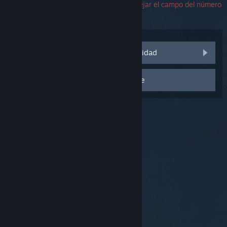
soporte. Si encuentras un error, puedes dejar el campo del número
de serie en blanco.
Visitar las discusiones de la comunidad
Contactar con el equipo de Soporte
© Valve Corporation. Todos los derechos reservados.
Todas las marcas registradas pertenecen a sus
respectivos dueños en EE. UU. y otros países.
Política
de Privacidad
|
Información legal
|
Accesibilidad
|
Acuerdo de Suscriptor a Steam
|
Reembolsos
|
Cookies