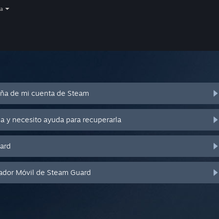
a
eña de mi cuenta de Steam
a y necesito ayuda para recuperarla
ard
cador Móvil de Steam Guard