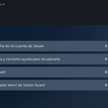
a
eña de mi cuenta de Steam
a y necesito ayuda para recuperarla
ard
cador Móvil de Steam Guard