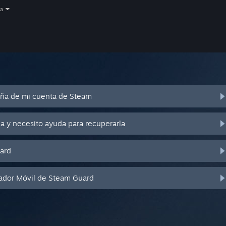
a
eña de mi cuenta de Steam
a y necesito ayuda para recuperarla
ard
cador Móvil de Steam Guard