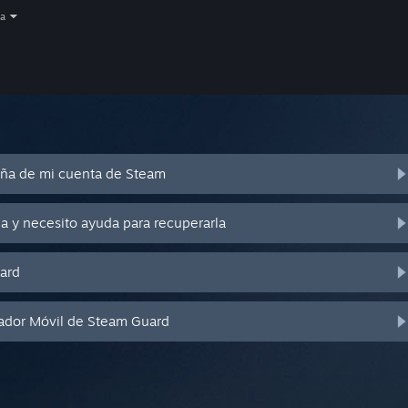
a
eña de mi cuenta de Steam
a y necesito ayuda para recuperarla
ard
cador Móvil de Steam Guard