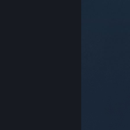
© Valve Corporation. Todos los derechos reservados.
Todas las marcas registradas pertenecen a sus
respectivos dueños en EE. UU. y otros países.
Política
de Privacidad
|
Información legal
|
Accesibilidad
|
Acuerdo de Suscriptor a Steam
|
Reembolsos
|
Cookies