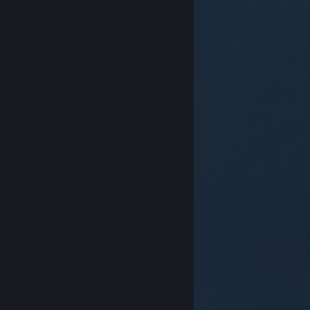
© Valve Corporation. Todos los derechos reservados.
Todas las marcas registradas pertenecen a sus
respectivos dueños en EE. UU. y otros países.
Política
de Privacidad
|
Información legal
|
Accesibilidad
|
Acuerdo de Suscriptor a Steam
|
Reembolsos
|
Cookies