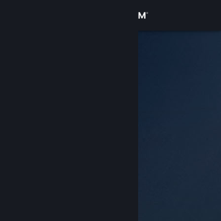
Iniciar sesión
Tienda
Comunidad
Acerca de
Soporte
Cambiar idioma
Obtener la aplicación de Steam Mobile
Ver versión clásica