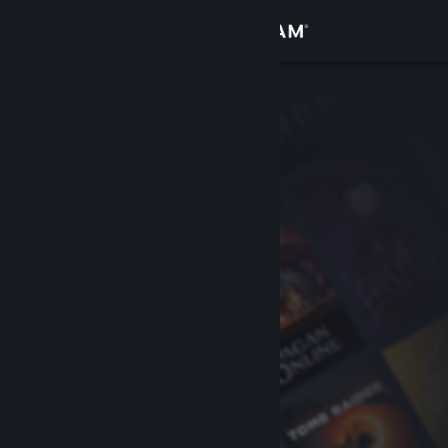
Iniciar sesión
Tienda
Comunidad
Acerca de
Soporte
Cambiar idioma
Descargar Steam Mobile
Ver versión clásica