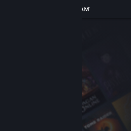
Iniciar sesión
Tienda
Comunidad
Acerca de
Soporte
Cambiar idioma
Descargar Steam Mobile
Ver versión clásica