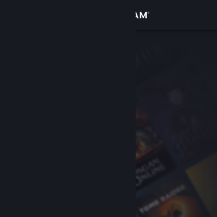
Iniciar sesión
Tienda
Comunidad
Acerca de
Soporte
Cambiar idioma
Descargar Steam Mobile
Ver versión clásica