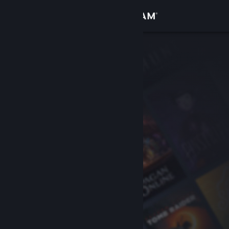
Iniciar sesión
Tienda
Comunidad
Acerca de
Soporte
Cambiar idioma
Descargar Steam Mobile
Ver versión clásica