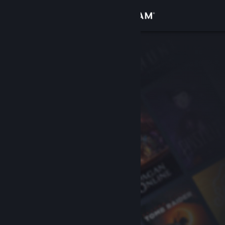
Iniciar sesión
Tienda
Comunidad
Acerca de
Soporte
Cambiar idioma
Descargar Steam Mobile
Ver versión clásica