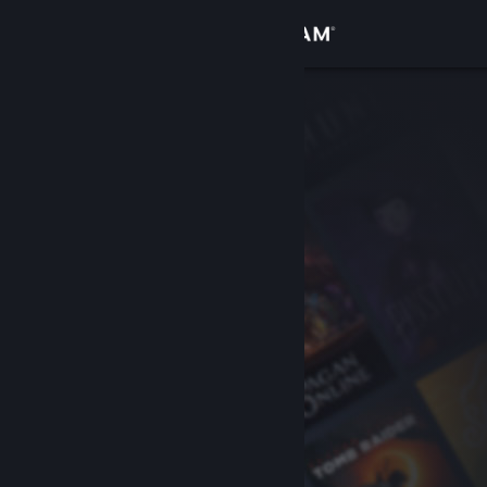
Iniciar sesión
Tienda
Comunidad
Acerca de
Soporte
Cambiar idioma
Descargar Steam Mobile
Ver versión clásica