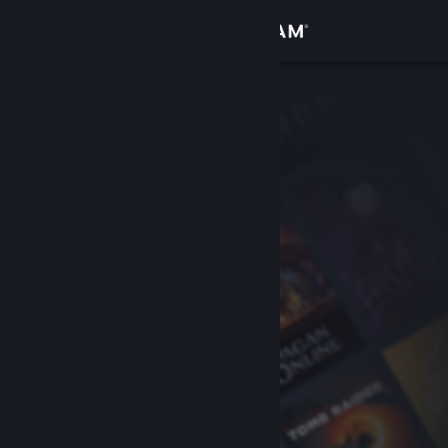
Iniciar sesión
Tienda
Comunidad
Acerca de
Soporte
Cambiar idioma
Descargar Steam Mobile
Ver versión clásica