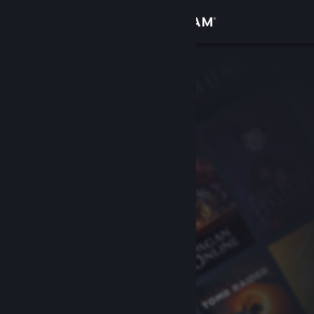
Iniciar sesión
Tienda
Comunidad
Acerca de
Soporte
Cambiar idioma
Descargar Steam Mobile
Ver versión clásica