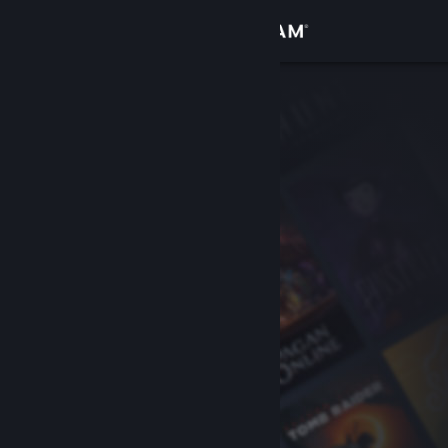
Iniciar sesión
Tienda
Comunidad
Acerca de
Soporte
Cambiar idioma
Descargar Steam Mobile
Ver versión clásica