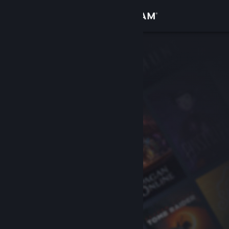
Iniciar sesión
Tienda
Comunidad
Acerca de
Soporte
Cambiar idioma
Descargar Steam Mobile
Ver versión clásica