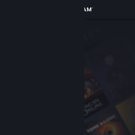
Iniciar sesión
Tienda
Comunidad
Acerca de
Soporte
Cambiar idioma
Descargar Steam Mobile
Ver versión clásica