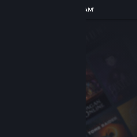
Iniciar sesión
Tienda
Comunidad
Acerca de
Soporte
Cambiar idioma
Descargar Steam Mobile
Ver versión clásica