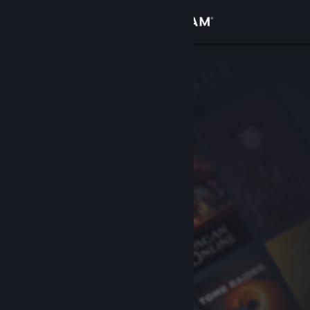
Iniciar sesión
Tienda
Comunidad
Acerca de
Soporte
Cambiar idioma
Descargar Steam Mobile
Ver versión clásica